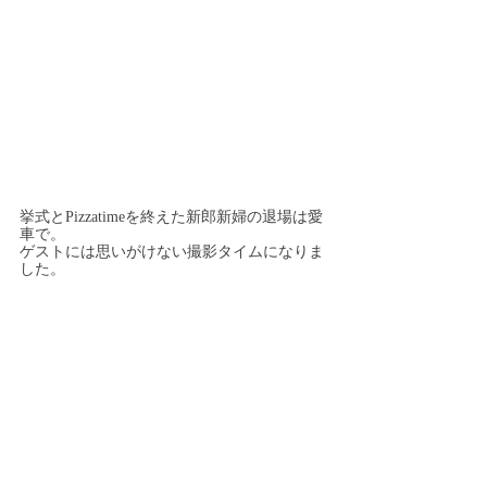
挙式とPizzatimeを終えた新郎新婦の退場は愛
車で。
ゲストには思いがけない撮影タイムになりま
した。