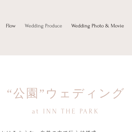
Flow
Wedding Produce
Wedding Photo & Movie
“
公園
”ウェディング
at INN THE PARK