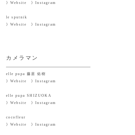
》
Website
​》
Instagram
le sputnik
》
Website
​》
Instagram
カメラマン
elle pupa 藤居 佑樹
》
Website
​》
Instagram
elle pupa SHIZUOKA
》
Website
​》
Instagram
cocofleur
》
Website
​》
Instagram