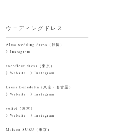
ウェディングドレス
Alma wedding dress（静岡）
​》
Instagram
cocofleur dress（東京）
》
Website
​》
Instagram
Dress Benedetta（東京・名古屋）
》
Website
​》
Instagram
veltoi（東京）
》
Website
​》
Instagram
Maison SUZU（東京）