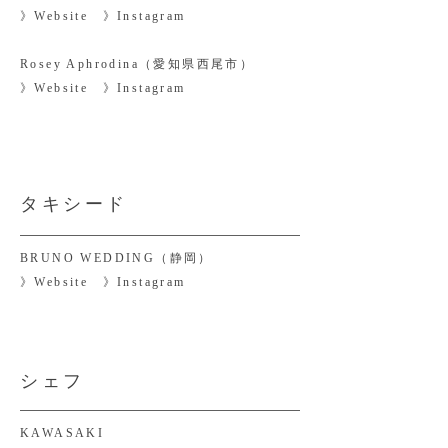
》
Website
​》
Instagram
Rosey Aphrodina（愛知県西尾市）
》
Website
​》
Instagram
タキシード
BRUNO WEDDING（静岡）
》
Website
​》
Instagram
シェフ
KAWASAKI