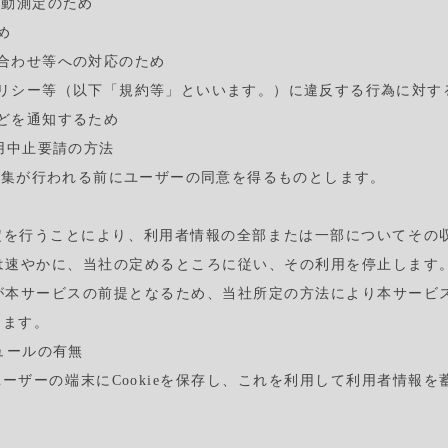
行動測定のため
め
合わせ等への対応のため
ポリシー等（以下「規約等」といいます。）に違反する行為に対す
どを通知するため
用中止要請の方法
の収集が行われる前にユーザーの同意を得るものとします。
設定を行うことにより、利用者情報の全部または一部についてその
は速やかに、当社の定めるところに従い、その利用を停止します
が本サービスの前提となるため、当社所定の方法により本サービ
します。
ュールの有無
ユーザーの端末にCookieを保存し、これを利用して利用者情報