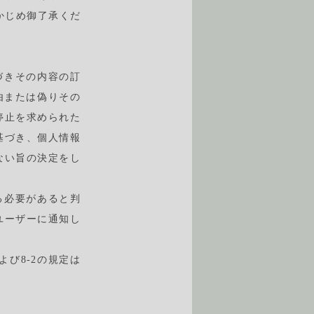
かじめ御了承くだ
づきその内容の訂
由または偽りその
停止を求められた
基づき、個人情報
ない旨の決定をし
る必要があると判
ユーザーに通知し
び8-2の規定は