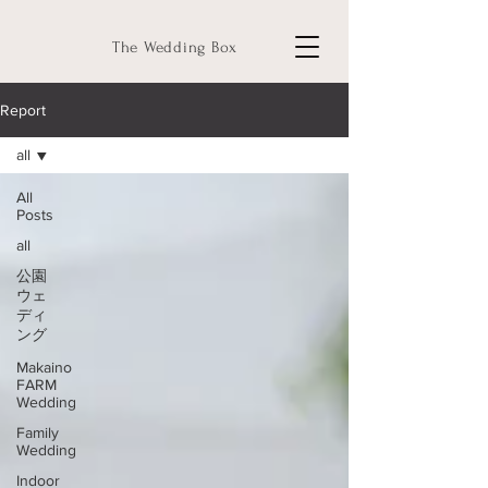
The Wedding Box
Report
all
All
Posts
all
公園
ウェ
ディ
ング
Makaino
FARM
Wedding
Family
Wedding
Indoor