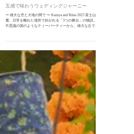
五感で味わうウェディングジャーニー
〜 雄大な空と大地の間で 〜 Kazuya and Riina 2025 富士山の
麓、日常を離れた場所で紡がれる「3つの舞台」の物語。
不思議の国のようなティーパーティーから、雄大な丘での
誓い、そして深遠な森の祝宴へ。 これは、お二人が大切な
ゲストを招く、一日限りの特別な「旅」の記録です。 一日
の始まりを迎えたお二人。 緊張と期待が入り混じる静かな
時間。 朝の澄んだ空気の中、少しの緊張と胸の高鳴りを抱
えて迎えたファーストミート。 振り返った瞬間にこぼれ
た、お互いの言葉にならない笑顔が、これから始まる最高
の一日を静かに物語っていました。 挙式前のひと時は、一
般には開放されていないエリアでのフォトタイムを楽しん
で。 ゲストのお迎えはcafe SHIZENで。 扉を開けると、そ
こはまるでアリスのティーパーティー。 背丈ほどもある色
鮮やかな花々と、Riinaさんが心を込めて手作りした可愛ら
しいお菓子の数々が、訪れたゲストを瞬時に非日常の世界
へと引き込みます。 挙式は、 雄大な富士と大地のエネルギ
ーに見守られて。 遮るものがない壮大なロケーションで、