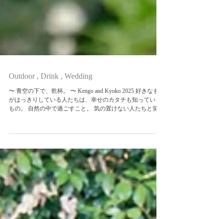
Outdoor , Drink , Wedding
〜 青空の下で、乾杯。 〜 Kengo and Kyoko 2025 好きなもの
がはっきりしている人たちは、幸せのカタチも知っている
もの。 自然の中で過ごすこと。 気の置けない人たちと笑う
こと。 美味しいビールを片手に、肩の力を抜くこと。 そん
なおふたりが選んだ結婚式は、大切な人たちと心から楽し
む時間でした。 グラスの音が響くたび、祝福がまたひとつ
増えていく。 これは、乾杯のよく似合うおふたりの、とて
も素敵な一日のお話です。 結婚式の朝は、いつも特別。 ス
タッフ全員が新郎新婦のために動き、同じ景色を目指し
て、それぞれの持ち場で手を動かしていく。 時間との戦い
でありながら、何もない場所に会場が生まれていくその瞬
間には、ものづくりならではの高揚感があります。 この日
は、その輪の中に愛用のテントを自ら設営するKengoさんの