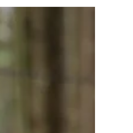
プルな想いを、どこまでも自由にかたちにした一日。
Marinaさんがかねてより憧れていた、INN THE PARKでの
ウェディング。 Terushiさんにとっては、日常の中で歩いて
きた、なじみのある公園。 それぞれにとって特別な意味を
持つこの場所で、決められたカタチにとらわれない、“ふた
りらしさ”から始まる結婚式がゆっくりと動き出します。 森
が、静かに目を覚ます朝。 山の稜線から差し込む光が、ひ
んやりと澄んだ晩秋の空気をやわらかく照らします。 木漏
れ日が差し込む静かな部屋で、ひとつひとつ整えられてい
くお仕度の時間。 秋の光に包まれた公園で、少し緊張した
背中にそっと近づく気配。 振り返ったその一瞬に緊張も距
離もほどけ、ふたりの時間が重なっていきます。 ファース
トミートを終え、そのまま歩き出すふたり。 森の中を歩き
ながら交わす何気ない会話や笑顔が、そのまま特別な一瞬
へと変わっていきます。 大きなシンボルツリーの