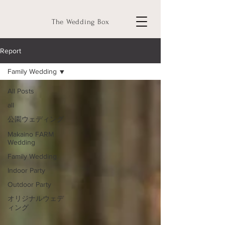
The Wedding Box
Report
Family Wedding
All Posts
all
公園ウェディング
Makaino FARM
Wedding
Family Wedding
Indoor Party
Outdoor Party
オリジナルウェデ
ィング