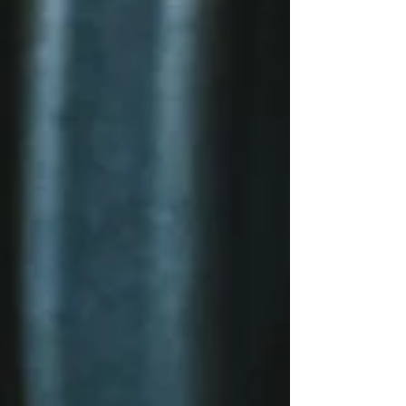
こはまるでアリスのティーパーティー。 背丈ほどもある色
鮮やかな花々と、Riinaさんが心を込めて手作りした可愛ら
しいお菓子の数々が、訪れたゲストを瞬時に非日常の世界
へと引き込みます。 挙式は、 雄大な富士と大地のエネルギ
ーに見守られて。 遮るものがない壮大なロケーションで、
厳か