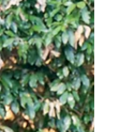
間には、ものづくりならではの高揚感があります。 この日
は、その輪の中に愛用のテントを自ら設営するKengoさんの
姿も。 いいチームで迎えた、最高のはじまりです。 外では
会場づくりが進み、部屋の中では、新婦のお支度が整って
いく。 それぞれの場所で、今日という一日に向けた準備は
進みます。 完成した景色の中で、はじめて向き合うおふた
り。 言葉より先