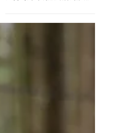
しい一日
〜 色づく木々と、晴れわたる空の下で 〜 Terushi and Marina
2025 好きなものを、好きな人と、好きな場所で。 そのシン
プルな想いを、どこまでも自由にかたちにした一日。
Marinaさんがかねてより憧れていた、INN THE PARKでの
ウェディング。 Terushiさんにとっては、日常の中で歩いて
きた、なじみのある公園。 それぞれにとって特別な意味を
持つこの場所で、決められたカタチにとらわれない、“ふた
りらしさ”から始まる結婚式がゆっくりと動き出します。 森
が、静かに目を覚ます朝。 山の稜線から差し込む光が、ひ
んやりと澄んだ晩秋の空気をやわらかく照らします。 木漏
れ日が差し込む静かな部屋で、ひとつひとつ整えられてい
くお仕度の時間。 秋の光に包まれた公園で、少し緊張した
背中にそっと近づく気配。 振り返ったその一瞬に緊張も距
離もほどけ、ふたりの時間が重なっていきます。 ファース
トミートを終え、そのまま歩き出すふたり。 森の中を歩き
ながら交わす何気ない会話や笑顔が、そのまま特別な一瞬
へと変わっていきます。 大きなシンボルツリーの