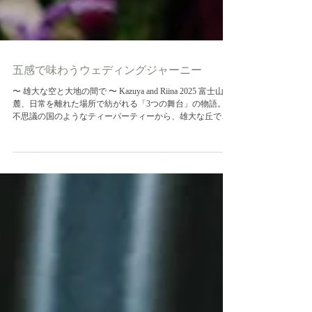
五感で味わうウェディングジャーニー
〜 雄大な空と大地の間で 〜 Kazuya and Riina 2025 富士山の
麓、日常を離れた場所で紡がれる「3つの舞台」の物語。
不思議の国のようなティーパーティーから、雄大な丘での
誓い、そして深遠な森の祝宴へ。 これは、お二人が大切な
ゲストを招く、一日限りの特別な「旅」の記録です。 一日
の始まりを迎えたお二人。 緊張と期待が入り混じる静かな
時間。 朝の澄んだ空気の中、少しの緊張と胸の高鳴りを抱
えて迎えたファーストミート。 振り返った瞬間にこぼれ
た、お互いの言葉にならない笑顔が、これから始まる最高
の一日を静かに物語っていました。 挙式前のひと時は、一
般には開放されていないエリアでのフォトタイムを楽しん
で。 ゲストのお迎えはcafe SHIZENで。 扉を開けると、そ