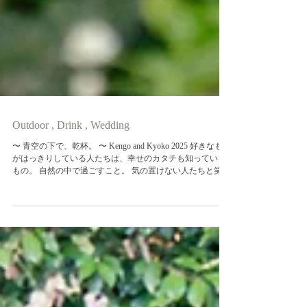
Outdoor , Drink , Wedding
〜 青空の下で、乾杯。 〜 Kengo and Kyoko 2025 好きなもの
がはっきりしている人たちは、幸せのカタチも知っている
もの。 自然の中で過ごすこと。 気の置けない人たちと笑う
こと。 美味しいビールを片手に、肩の力を抜くこと。 そん
なおふたりが選んだ結婚式は、大切な人たちと心から楽し
む時間でした。 グラスの音が響くたび、祝福がまたひとつ
増えていく。 これは、乾杯のよく似合うおふたりの、とて
も素敵な一日のお話です。 結婚式の朝は、いつも特別。 ス
タッフ全員が新郎新婦のために動き、同じ景色を目指し
て、それぞれの持ち場で手を動かしていく。 時間との戦い
でありながら、何もない場所に会場が生まれていくその瞬