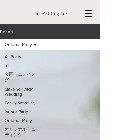
The Wedding Box
Report
Outdoor Party
All Posts
all
公園ウェディン
グ
Makaino FARM
Wedding
Family Wedding
Indoor Party
Outdoor Party
オリジナルウェ
ディング